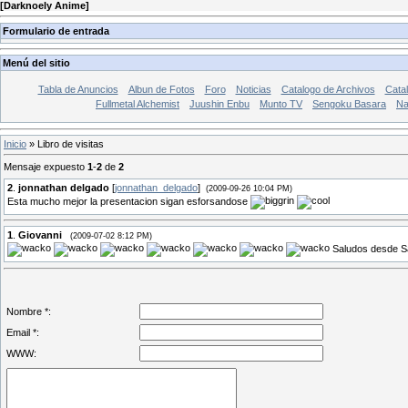
[
Darknoely Anime
]
Formulario de entrada
Menú del sitio
Tabla de Anuncios
Albun de Fotos
Foro
Noticias
Catalogo de Archivos
Catal
Fullmetal Alchemist
Juushin Enbu
Munto TV
Sengoku Basara
Na
Inicio
»
Libro de visitas
Mensaje expuesto
1
-
2
de
2
2
.
jonnathan delgado
[
jonnathan_delgado
]
(2009-09-26 10:04 PM)
Esta mucho mejor la presentacion sigan esforsandose
1
.
Giovanni
(2009-07-02 8:12 PM)
Saludos desde S
Nombre *:
Email *:
WWW: