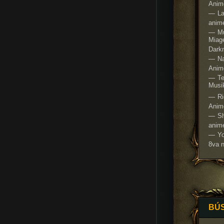
Anim
La
anime
Mu
Miage
Dark
Na
Anim
Te
Musi
R
Anim
S
anim
Yo
8va 
BÚ