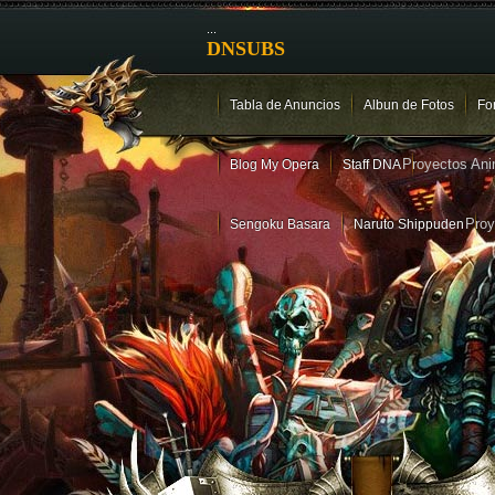
...
DNSUBS
Tabla de Anuncios
Albun de Fotos
Fo
Proyectos An
Blog My Opera
Staff DNA
Pro
Sengoku Basara
Naruto Shippuden