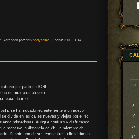
7
|
Agregado por:
darknoelyanime
|
Fecha:
2010-01-14
|
CA
Lu
 estreno por parte de IGNF
e que se muy prometedora
un poco de info
3
roshi, se ha mudado recientemente a un nuevo
se divide en las calles nuevas y viejas por el río,
10
siendo misteriosas. Aunque confuso y disfrutando
17
que mantuvo la distancia de él: Un miembro del
da. Difante uno de sus encuentros, ella le dio un
24