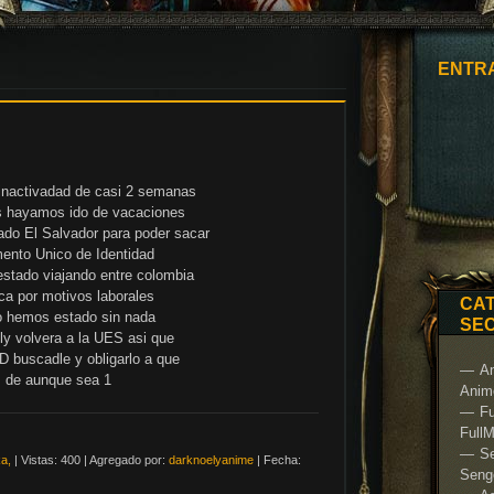
ENTR
inactivadad de casi 2 semanas
s hayamos ido de vacaciones
ado El Salvador para poder sacar
ento Unico de Identidad
estado viajando entre colombia
ica por motivos laborales
CAT
o hemos estado sin nada
SE
ly volvera a la UES asi que
D buscadle y obligarlo a que
An
 de aunque sea 1
Anime
Fu
FullM
S
a,
|
Vistas:
400
|
Agregado por:
darknoelyanime
|
Fecha:
Seng