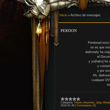
Inicio
»
Archivo de mensajes
PERDON
Perdonad esta 
no es que no
darknoely ha viaj
el Docum
y yo(haku) he 
y costar
y por es
Ah, darknoe
cualquier DV
os
Categoría:
Teaser, Anuncios, Jpop, Musik
2010-01-30
|
Comentarios (0)