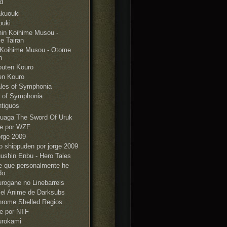
d
kuouki
ouki
in Koihime Musou -
e Tairan
 Koihime Musou - Otome
n
outen Kouro
en Kouro
les of Symphonia
s of Symphonia
tiguos
uaga The Sword Of Uruk
e por WZF
rge 2009
o shippuden por jorge 2009
ushin Enbu - Hero Tales
e que personalmente he
do
rogane no Linebarrels
 el Anime de Darksubs
rome Shelled Regios
e por NTF
urokami