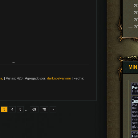
2
2
20
2
...
MIN
a,
|
Vistas:
426
|
Agregado por:
darknoelyanime
|
Fecha:
...
3
4
5
69
70
»