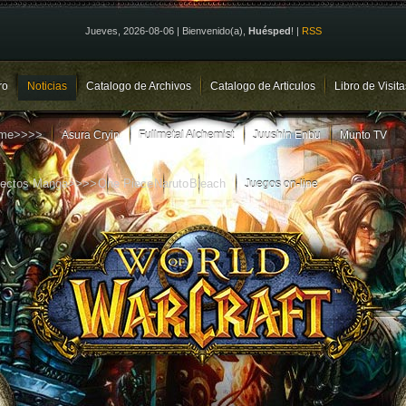
Jueves, 2026-08-06
|
Bienvenido(a)
,
Huésped
!
|
RSS
ro
Noticias
Catalogo de Archivos
Catalogo de Articulos
Libro de Visita
ime>>>>
Asura Cryin
Fullmetal Alchemist
Juushin Enbu
Munto TV
yectos Manga>>>>
One Piece
Naruto
Bleach
Juegos on-line