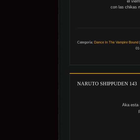
el vier
con las chikas 
Categoría:
Dance In The Vampire Bound
01
NARUTO SHIPPUDEN 143
Aka esta 
p