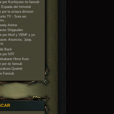
e por Kuchiyose no fansub
 Espada del Inmortal
 por la octava division
nto TV - Sora wo
ru...
noely Anime
ruto Shippuden
e por Aknf y VBNF y yo
aser, Anuncios, Jpop,
ka,
ide Back
e por NTF
hikabane Hime Kuro
e por dz fansub
zakura Quartet
no Fansub
SCAR