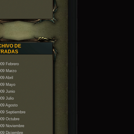
HIVO DE
TRADAS
09 Febrero
009 Marzo
09 Abril
009 Mayo
09 Junio
09 Julio
009 Agosto
009 Septiembre
09 Octubre
009 Noviembre
09 Diciembre