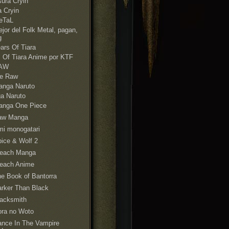
ura Cryin
 Cryin
eTaL
jor del Folk Metal, pagan,
g
ars Of Tiara
s Of Tiara Anime por KTF
AW
e Raw
anga Naruto
a Naruto
anga One Piece
aw Manga
i monogatari
ice & Wolf 2
leach Manga
leach Anime
e Book of Bantorra
rker Than Black
acksmith
ora no Woto
nce In The Vampire