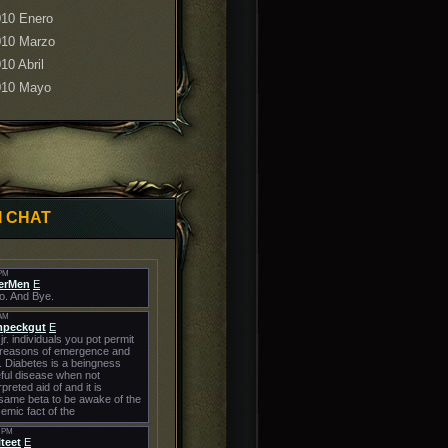
010 Enero
010 Marzo
10 Abril
010 Mayo
I CHAT