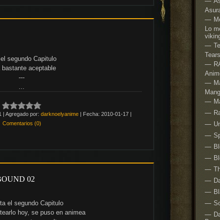
As
Asura
M
Lo me
vikin
Te
Tear
el segundo Capitulo
R
 bastante aceptable
Anim
---
M
...
Mang
M
R
1
|
Agregado por:
darknoelyanime
|
Fecha:
2010-01-17
|
Comentarios (0)
Um
Sp
B
B
Th
BOUND 02
Da
Bl
ta el segundo Capitulo
S
tearlo hoy, se puso en animea
Da