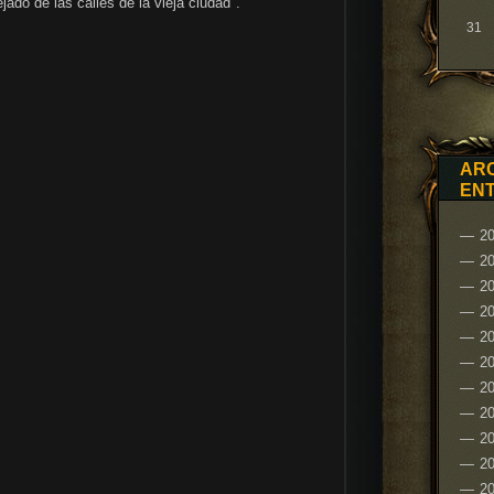
jado de las calles de la vieja ciudad".
31
ARC
EN
20
2
20
2
20
20
2
2
20
2
20