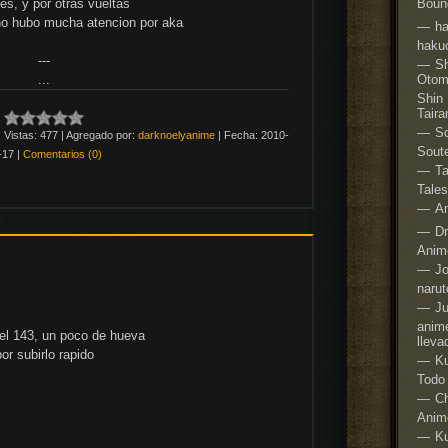
nes, y por otras vueltas
Boun
no hubo mucha atencion por aka
ha
haku
---
Sh
...
Otom
Shin
Taira
S
|
Vistas:
477
|
Agregado por:
darknoelyanime
|
Fecha:
2010-
Sout
-17
|
Comentarios (0)
Ta
Tale
An
Dr
Anim
Jo
narut
Ju
anim
el 143, un poco de hueva
lleva
or subirlo rapido
Ku
Todo
Ch
Anim
K