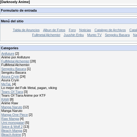
[
Darknoely Anime
]
Formulario de entrada
Menú del sitio
Tabla de Anuncios
Albun de Fotos
Foro
Noticias
Catalogo de Archivos
Catal
Fullmetal Alchemist
Juushin Enbu
Munto TV
Sengoku Basara
Na
Categories
Anifuture
[2]
Anime por Anifuture
FullMetal Alchemist
[28]
FullMetal Alchemist
Sengoku Basara
[1]
Sengoku Basara
Asura Cryin
[24]
Asura Cryin
MeTaL
[4]
Lo mejor del Folk Metal, pagan, viking
Tears Of Tiara
[3]
Tears Of Tiara Anime por KTF
RAW
[8]
Anime Raw
Manga Naruto
[12]
Manga Naruto
Manga One Piece
[2]
Raw Manga
[4]
Umi monogatari
[5]
Spice & Wolf 2
[13]
Bleach Manga
[2]
Bleach Anime
[7]