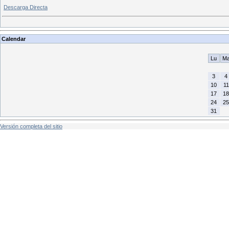
Descarga Directa
Calendar
Lu
M
3
4
10
11
17
18
24
25
31
Versión completa del sitio