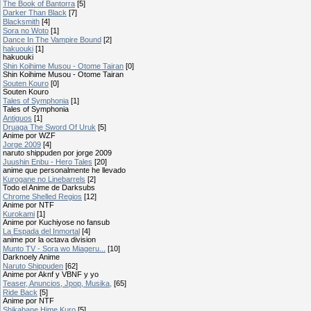
The Book of Bantorra
[5]
Darker Than Black
[7]
Blacksmith
[4]
Sora no Woto
[1]
Dance In The Vampire Bound
[2]
hakuouki
[1]
hakuouki
Shin Koihime Musou - Otome Tairan
[0]
Shin Koihime Musou - Otome Tairan
Souten Kouro
[0]
Souten Kouro
Tales of Symphonia
[1]
Tales of Symphonia
Antiguos
[1]
Druaga The Sword Of Uruk
[5]
Anime por WZF
Jorge 2009
[4]
naruto shippuden por jorge 2009
Juushin Enbu - Hero Tales
[20]
anime que personalmente he llevado
Kurogane no Linebarrels
[2]
Todo el Anime de Darksubs
Chrome Shelled Regios
[12]
Anime por NTF
Kurokami
[1]
Anime por Kuchiyose no fansub
La Espada del Inmortal
[4]
anime por la octava division
Munto TV - Sora wo Miageru...
[10]
Darknoely Anime
Naruto Shippuden
[62]
Anime por Aknf y VBNF y yo
Teaser, Anuncios, Jpop, Musika,
[65]
Ride Back
[5]
Anime por NTF
Shikabane Hime Kuro
[5]