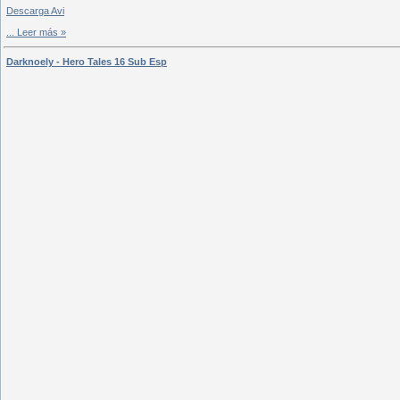
Descarga Avi
...
Leer más »
Darknoely - Hero Tales 16 Sub Esp