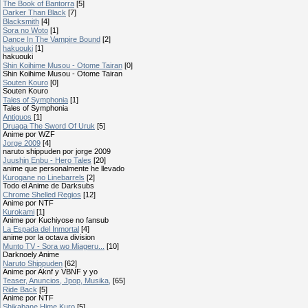
The Book of Bantorra
[5]
Darker Than Black
[7]
Blacksmith
[4]
Sora no Woto
[1]
Dance In The Vampire Bound
[2]
hakuouki
[1]
hakuouki
Shin Koihime Musou - Otome Tairan
[0]
Shin Koihime Musou - Otome Tairan
Souten Kouro
[0]
Souten Kouro
Tales of Symphonia
[1]
Tales of Symphonia
Antiguos
[1]
Druaga The Sword Of Uruk
[5]
Anime por WZF
Jorge 2009
[4]
naruto shippuden por jorge 2009
Juushin Enbu - Hero Tales
[20]
anime que personalmente he llevado
Kurogane no Linebarrels
[2]
Todo el Anime de Darksubs
Chrome Shelled Regios
[12]
Anime por NTF
Kurokami
[1]
Anime por Kuchiyose no fansub
La Espada del Inmortal
[4]
anime por la octava division
Munto TV - Sora wo Miageru...
[10]
Darknoely Anime
Naruto Shippuden
[62]
Anime por Aknf y VBNF y yo
Teaser, Anuncios, Jpop, Musika,
[65]
Ride Back
[5]
Anime por NTF
Shikabane Hime Kuro
[5]