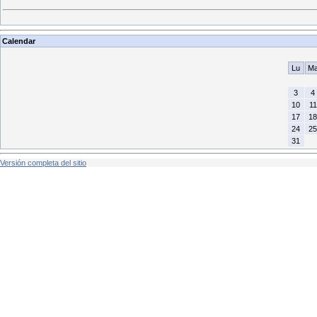
Calendar
Lu
M
3
4
10
11
17
18
24
25
31
Versión completa del sitio