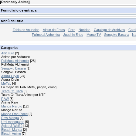
[
Darknoely Anime
]
Formulario de entrada
Menú del sitio
Tabla de Anuncios
Albun de Fotos
Foro
Noticias
Catalogo de Archivos
Catal
Fullmetal Alchemist
Juushin Enbu
Munto TV
Sengoku Basara
Na
Categories
Anifuture
[2]
Anime por Anifuture
FullMetal Alchemist
[28]
FullMetal Alchemist
Sengoku Basara
[1]
Sengoku Basara
Asura Cryin
[24]
Asura Cryin
MeTaL
[4]
Lo mejor del Folk Metal, pagan, viking
Tears Of Tiara
[3]
Tears Of Tiara Anime por KTF
RAW
[8]
Anime Raw
Manga Naruto
[12]
Manga Naruto
Manga One Piece
[2]
Raw Manga
[4]
Umi monogatari
[5]
Spice & Wolf 2
[13]
Bleach Manga
[2]
Bleach Anime
[7]