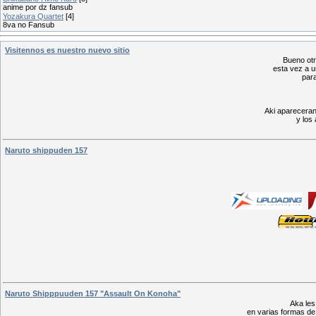
anime por dz fansub
Yozakura Quartet
[4]
8va no Fansub
Visitennos es nuestro nuevo sitio
Bueno otr
esta vez a 
para
Aki apareceran
y los
Naruto shippuden 157
Naruto Shipppuuden 157 "Assault On Konoha"
Aka les
en varias formas de