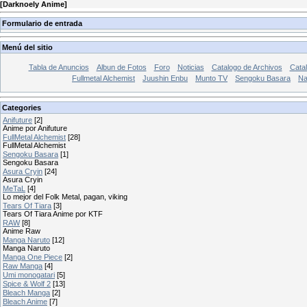
[
Darknoely Anime
]
Formulario de entrada
Menú del sitio
Tabla de Anuncios
Albun de Fotos
Foro
Noticias
Catalogo de Archivos
Catal
Fullmetal Alchemist
Juushin Enbu
Munto TV
Sengoku Basara
Na
Categories
Anifuture
[2]
Anime por Anifuture
FullMetal Alchemist
[28]
FullMetal Alchemist
Sengoku Basara
[1]
Sengoku Basara
Asura Cryin
[24]
Asura Cryin
MeTaL
[4]
Lo mejor del Folk Metal, pagan, viking
Tears Of Tiara
[3]
Tears Of Tiara Anime por KTF
RAW
[8]
Anime Raw
Manga Naruto
[12]
Manga Naruto
Manga One Piece
[2]
Raw Manga
[4]
Umi monogatari
[5]
Spice & Wolf 2
[13]
Bleach Manga
[2]
Bleach Anime
[7]