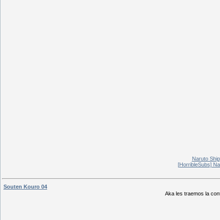
Naruto Shi
[HorribleSubs] N
Souten Kouro 04
Aka les traemos la con