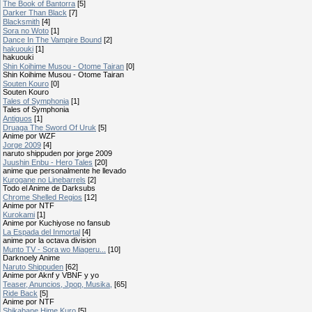
The Book of Bantorra
[5]
Darker Than Black
[7]
Blacksmith
[4]
Sora no Woto
[1]
Dance In The Vampire Bound
[2]
hakuouki
[1]
hakuouki
Shin Koihime Musou - Otome Tairan
[0]
Shin Koihime Musou - Otome Tairan
Souten Kouro
[0]
Souten Kouro
Tales of Symphonia
[1]
Tales of Symphonia
Antiguos
[1]
Druaga The Sword Of Uruk
[5]
Anime por WZF
Jorge 2009
[4]
naruto shippuden por jorge 2009
Juushin Enbu - Hero Tales
[20]
anime que personalmente he llevado
Kurogane no Linebarrels
[2]
Todo el Anime de Darksubs
Chrome Shelled Regios
[12]
Anime por NTF
Kurokami
[1]
Anime por Kuchiyose no fansub
La Espada del Inmortal
[4]
anime por la octava division
Munto TV - Sora wo Miageru...
[10]
Darknoely Anime
Naruto Shippuden
[62]
Anime por Aknf y VBNF y yo
Teaser, Anuncios, Jpop, Musika,
[65]
Ride Back
[5]
Anime por NTF
Shikabane Hime Kuro
[5]