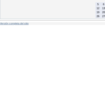
5
6
12
13
19
20
26
27
Versión completa del sitio