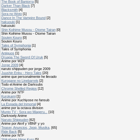
The Book of Bantorra
[5]
Darker Than Black
[7]
Blacksmith
[4]
Sora no Woto
[1]
Dance In The Vampire Bound
[2]
hakuouki
[1]
hakuouki
Shin Koihime Musou - Otome Tairan
[0]
Shin Koihime Musou - Otome Tairan
Souten Kouro
[0]
Souten Kouro
Tales of Symphonia
[1]
Tales of Symphonia
Antiguos
[1]
Druaga The Sword Of Uruk
[5]
Anime por WZF
Jorge 2009
[4]
naruto shippuden por jorge 2009
Juushin Enbu - Hero Tales
[20]
anime que personalmente he llevado
Kurogane no Linebarrels
[2]
Todo el Anime de Darksubs
Chrome Shelled Regios
[12]
Anime por NTF
Kurokami
[1]
Anime por Kuchiyose no fansub
La Espada del Inmortal
[4]
anime por la octava division
Munto TV - Sora wo Miageru...
[10]
Darknoely Anime
Naruto Shippuden
[62]
Anime por Aknf y VBNF y yo
Teaser, Anuncios, Jpop, Musika,
[65]
Ride Back
[5]
Anime por NTF
Shikabane Hime Kuro
[5]