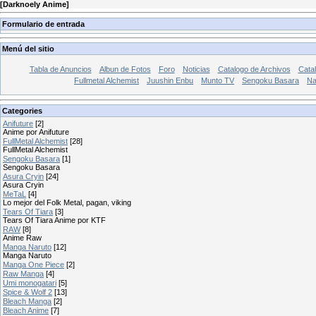
[
Darknoely Anime
]
Formulario de entrada
Menú del sitio
Tabla de Anuncios
Albun de Fotos
Foro
Noticias
Catalogo de Archivos
Catal
Fullmetal Alchemist
Juushin Enbu
Munto TV
Sengoku Basara
Na
Categories
Anifuture
[2]
Anime por Anifuture
FullMetal Alchemist
[28]
FullMetal Alchemist
Sengoku Basara
[1]
Sengoku Basara
Asura Cryin
[24]
Asura Cryin
MeTaL
[4]
Lo mejor del Folk Metal, pagan, viking
Tears Of Tiara
[3]
Tears Of Tiara Anime por KTF
RAW
[8]
Anime Raw
Manga Naruto
[12]
Manga Naruto
Manga One Piece
[2]
Raw Manga
[4]
Umi monogatari
[5]
Spice & Wolf 2
[13]
Bleach Manga
[2]
Bleach Anime
[7]