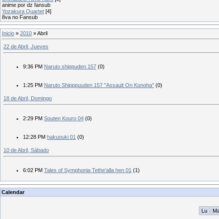
anime por dz fansub
Yozakura Quartet
[4]
8va no Fansub
Inicio
»
2010
»
Abril
22 de Abril, Jueves
9:36 PM
Naruto shippuden 157
(0)
1:25 PM
Naruto Shipppuuden 157 "Assault On Konoha"
(0)
18 de Abril, Domingo
2:29 PM
Souten Kouro 04
(0)
12:28 PM
hakuouki 01
(0)
10 de Abril, Sábado
6:02 PM
Tales of Symphonia Tethe'alla hen 01
(1)
Calendar
Lu
M