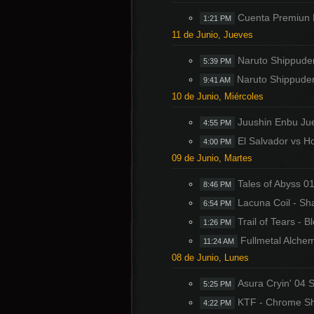
Cuenta Premiun
1:21 PM
11 de Junio, Jueves
Naruto Shippude
5:39 PM
Naruto Shippude
9:41 AM
10 de Junio, Miércoles
Juushin Enbu J
4:55 PM
El Salvador vs H
4:00 PM
09 de Junio, Martes
Tales of Abyss 0
8:46 PM
Lacuna Coil - Sh
6:54 PM
Trail of Tears -
1:26 PM
Fullmetal Alche
11:24 AM
08 de Junio, Lunes
Asura Cryin' 04 
5:25 PM
KTF - Chrome Sh
4:22 PM