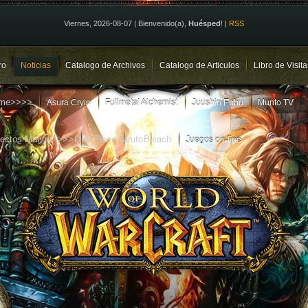
Viernes, 2026-08-07
|
Bienvenido(a)
,
Huésped
!
|
RSS
ro
Noticias
Catalogo de Archivos
Catalogo de Articulos
Libro de Visita
ime>>>>
Asura Cryin
Fullmetal Alchemist
Juushin Enbu
Munto TV
yectos Manga>>>>
One Piece
Naruto
Bleach
Juegos on-line