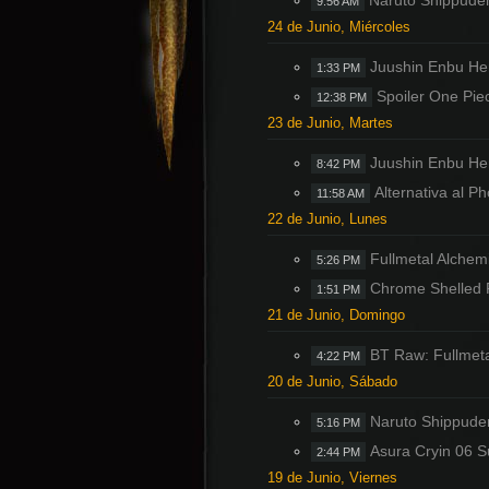
Naruto Shippude
9:56 AM
24 de Junio, Miércoles
Juushin Enbu Her
1:33 PM
Spoiler One Pie
12:38 PM
23 de Junio, Martes
Juushin Enbu He
8:42 PM
Alternativa al P
11:58 AM
22 de Junio, Lunes
Fullmetal Alchem
5:26 PM
Chrome Shelled R
1:51 PM
21 de Junio, Domingo
BT Raw: Fullmetal
4:22 PM
20 de Junio, Sábado
Naruto Shippude
5:16 PM
Asura Cryin 06 
2:44 PM
19 de Junio, Viernes