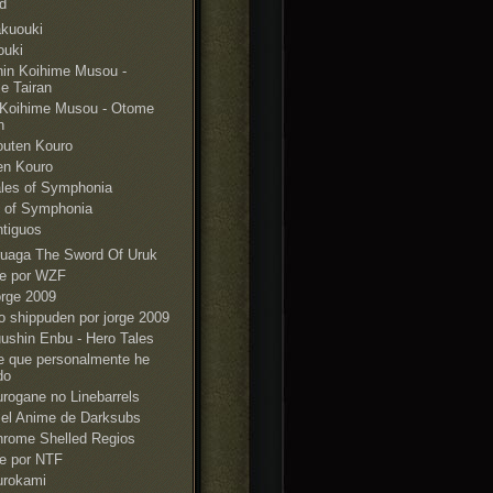
d
kuouki
ouki
in Koihime Musou -
e Tairan
 Koihime Musou - Otome
n
outen Kouro
en Kouro
les of Symphonia
s of Symphonia
tiguos
uaga The Sword Of Uruk
e por WZF
rge 2009
o shippuden por jorge 2009
ushin Enbu - Hero Tales
e que personalmente he
do
rogane no Linebarrels
 el Anime de Darksubs
rome Shelled Regios
e por NTF
urokami