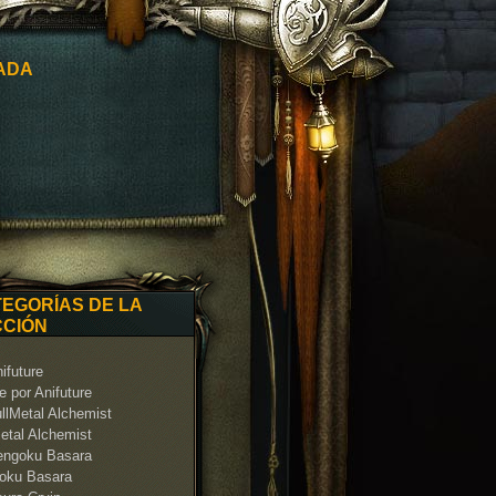
ADA
EGORÍAS DE LA
CCIÓN
ifuture
 por Anifuture
llMetal Alchemist
etal Alchemist
engoku Basara
oku Basara