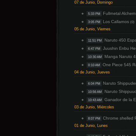
07 de Junio, Domingo
Fullmetal Alchem
5:33 PM
Los Callamos
3:05 PM
(0)
05 de Junio, Viernes
Naruto 450 Esp
11:51 PM
Juushin Enbu He
6:47 PM
Manga Naruto 
10:30 AM
One Piece 545 
0:10 AM
04 de Junio, Jueves
Naruto Shippude
6:04 PM
Naruto Shippuu
10:56 AM
Ganador de la E
10:43 AM
03 de Junio, Miércoles
Chrome shelled 
8:07 PM
01 de Junio, Lunes