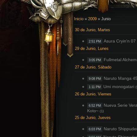
Inicio
»
2009
»
Junio
30 de Junio, Martes
Asura Cryin'n 07
2:51 PM
29 de Junio, Lunes
Fullmetal Alchem
3:05 PM
27 de Junio, Sábado
Naruto Manga 45
9:08 PM
Umi monogatari
1:11 PM
(
26 de Junio, Viernes
Nueva Serie Ver
6:52 PM
Koto~
(1)
25 de Junio, Jueves
Naruto Shippude
6:03 PM