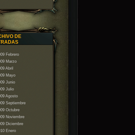
HIVO DE
TRADAS
09 Febrero
009 Marzo
09 Abril
009 Mayo
09 Junio
09 Julio
009 Agosto
009 Septiembre
09 Octubre
009 Noviembre
09 Diciembre
010 Enero