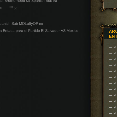
ist Brotherhood 09 Spanish Sub
(0)
!!!!!!!!!
(2)
Spanish Sub MDLuffyOP
(0)
a Entada para el Partido El Salvador VS Mexico
ARC
EN
20
2
20
2
20
20
2
2
20
2
20
2