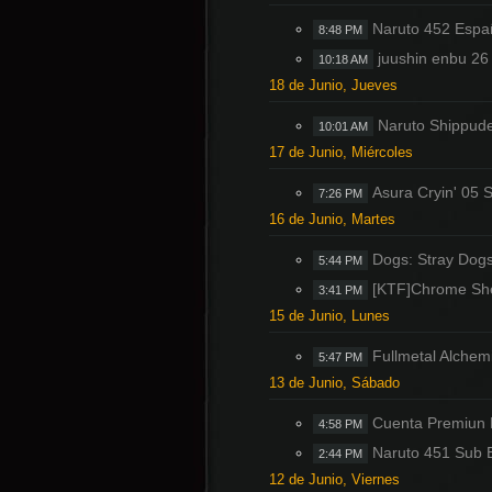
Naruto 452 Espa
8:48 PM
juushin enbu 26
10:18 AM
18 de Junio, Jueves
Naruto Shippud
10:01 AM
17 de Junio, Miércoles
Asura Cryin' 05 
7:26 PM
16 de Junio, Martes
Dogs: Stray Dogs
5:44 PM
[KTF]Chrome She
3:41 PM
15 de Junio, Lunes
Fullmetal Alchem
5:47 PM
13 de Junio, Sábado
Cuenta Premiun 
4:58 PM
Naruto 451 Sub 
2:44 PM
12 de Junio, Viernes