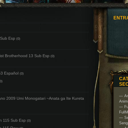
ENTR
 Sub Esp
(0)
ist Brotherhood 13 Sub Esp
(0)
3 Español
(0)
CAT
0)
SE
An
ano 2009 Umi Monogatari ~Anata ga Ite Kureta
Anime
Fu
FullM
S
n 115 Sub Esp
(0)
Seng