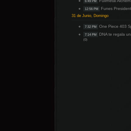
Fullmetal Alchem
6:49 PM
Funes Presidente 
12:56 PM
31 de Junio, Domingo
One Piece 403 
7:32 PM
DNA te regala un
7:14 PM
(0)