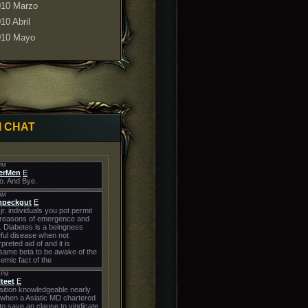
010 Marzo
10 Abril
010 Mayo
I CHAT