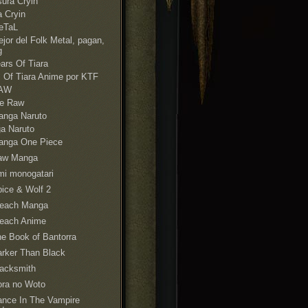
ura Cryin
 Cryin
eTaL
jor del Folk Metal, pagan,
g
ars Of Tiara
s Of Tiara Anime por KTF
AW
e Raw
anga Naruto
a Naruto
anga One Piece
aw Manga
i monogatari
ice & Wolf 2
leach Manga
leach Anime
e Book of Bantorra
rker Than Black
acksmith
ora no Woto
nce In The Vampire