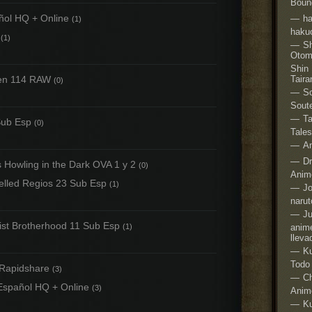
Boun
ñol HQ + Online
ha
(1)
haku
(1)
Sh
Otom
Shin
en 114 RAW
Taira
(0)
S
Sout
Ta
Sub Esp
(0)
Tale
An
Dr
 Howling in the Dark OVA 1 y 2
(0)
Anim
lled Regios 23 Sub Esp
(1)
Jo
narut
Ju
ist Brotherhood 11 Sub Esp
(1)
anim
lleva
Ku
Todo
Rapidshare
(3)
Ch
Español HQ + Online
(3)
Anim
K