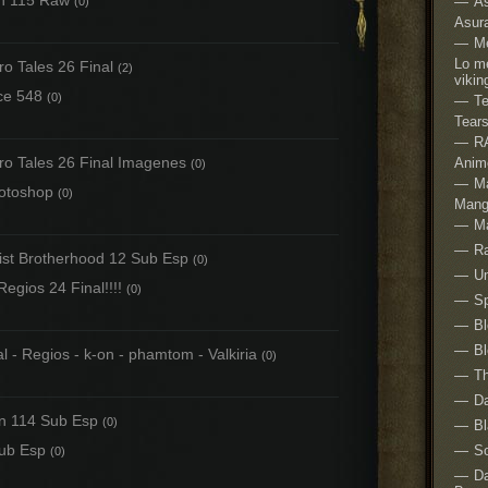
n 115 Raw
As
(0)
Asura
M
Lo me
o Tales 26 Final
(2)
vikin
ce 548
(0)
Te
Tear
R
ro Tales 26 Final Imagenes
Anim
(0)
M
hotoshop
(0)
Mang
M
R
ist Brotherhood 12 Sub Esp
(0)
Um
egios 24 Final!!!!
(0)
Sp
B
B
 - Regios - k-on - phamtom - Valkiria
(0)
Th
Da
n 114 Sub Esp
(0)
Bl
Sub Esp
S
(0)
Da