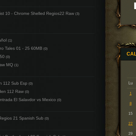
ist 10 - Chrome Shelled Regios22 Raw
(3)
añol
(1)
ro Tales 01 - 25 60MB
(0)
CA
450
(0)
Raw MQ
(1)
n 112 Sub Esp
Lu
(0)
den 112 Raw
(0)
1
ntrada El Salavdor vs Mexico
(0)
8
15
Regios 21 Spanish Sub
(0)
22
29