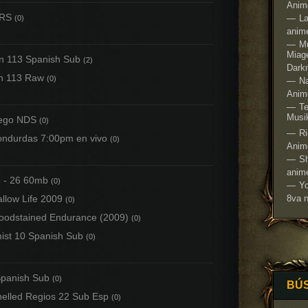
Anim
 RS
La
(0)
anime
Mu
Miage
n 113 Spanish Sub
(2)
Dark
n 113 Raw
(0)
Na
Anim
Te
Musi
uego NDS
(0)
R
ondurdas 7:00pm en vivo
(0)
Anim
S
anim
1 - 26 60mb
(0)
Yo
allow Life 2009
8va 
(0)
 Bloodstained Endurance (2009)
(0)
mist 10 Spanish Sub
(0)
Spanish Sub
(0)
BÚ
elled Regios 22 Sub Esp
(0)