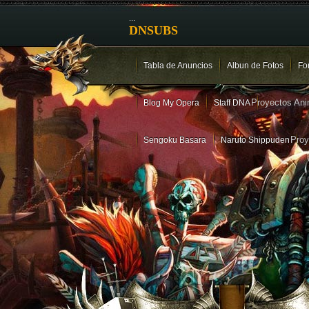
...
DNSUBS
Tabla de Anuncios
Albun de Fotos
Fo
Proyectos An
Blog My Opera
Staff DNA
Pro
Sengoku Basara
Naruto Shippuden