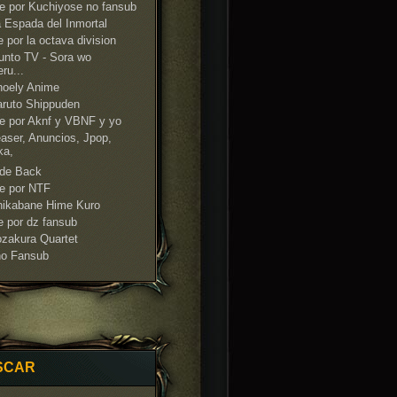
e por Kuchiyose no fansub
 Espada del Inmortal
 por la octava division
nto TV - Sora wo
ru...
noely Anime
ruto Shippuden
e por Aknf y VBNF y yo
aser, Anuncios, Jpop,
ka,
ide Back
e por NTF
hikabane Hime Kuro
e por dz fansub
zakura Quartet
no Fansub
SCAR